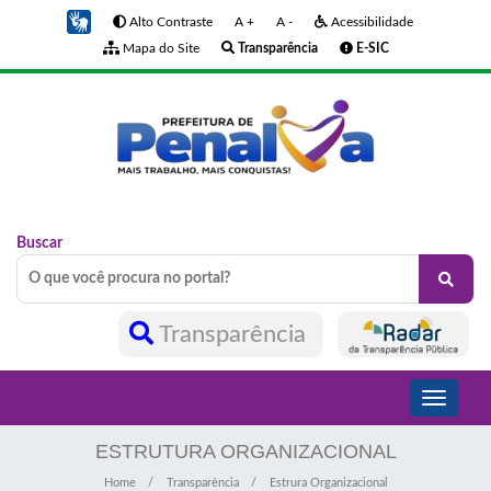
Alto Contraste
A +
A -
Acessibilidade
Mapa do Site
Transparência
E-SIC
Buscar
Transparência
Toggle
navigati
ESTRUTURA ORGANIZACIONAL
Home
Transparência
Estrura Organizacional