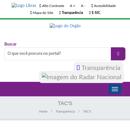
Alto Contraste
A +
A -
Acessibilidade
Mapa do Site
Transparência
E-SIC
Buscar
Transparência
Toggle
navigati
TAC'S
Home
Transparência
TAC'S