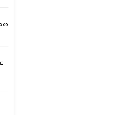
o do
 E