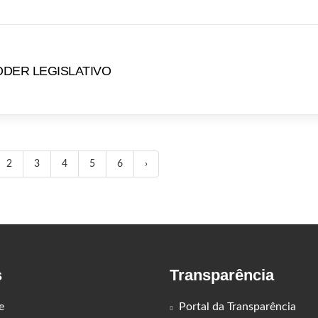
PODER LEGISLATIVO
2
3
4
5
6
›
s
Transparência
e
Portal da Transparência