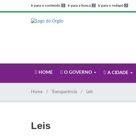
Ir para o conteúdo
1
Ir para a busca
2
Ir para o rodapé
3
HOME
O GOVERNO
A CIDADE
Home
Transparência
Leis
Leis