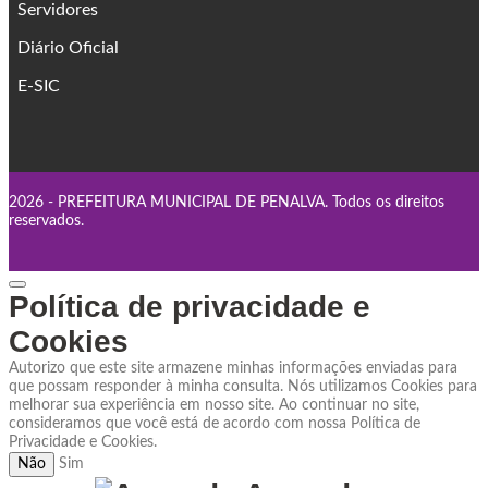
Servidores
Diário Oficial
E-SIC
2026 - PREFEITURA MUNICIPAL DE PENALVA. Todos os direitos
reservados.
Política de privacidade e
Cookies
Autorizo que este site armazene minhas informações enviadas para
que possam responder à minha consulta. Nós utilizamos Cookies para
melhorar sua experiência em nosso site. Ao continuar no site,
consideramos que você está de acordo com nossa Política de
Privacidade e Cookies.
Não
Sim