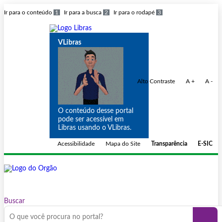
Ir para o conteúdo
1
Ir para a busca
2
Ir para o rodapé
3
VLibras
Alto Contraste
A +
A -
O conteúdo desse portal
pode ser acessível em
Libras usando o VLibras.
Acessibilidade
Mapa do Site
Transparência
E-SIC
Buscar