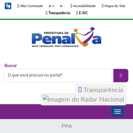
Alto Contraste
A +
A -
Acessibilidade
Mapa do Site
Transparência
E-SIC
Buscar
Transparência
Toggle
navigati
PPA