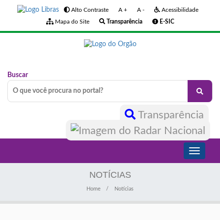
Alto Contraste
A +
A -
Acessibilidade
Mapa do Site
Transparência
E-SIC
Buscar
Transparência
Toggle
navigati
NOTÍCIAS
Home
Notícias