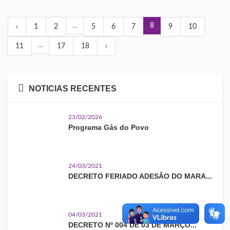
...
8
‹
1
2
5
6
7
9
10
...
11
17
18
›
NOTICIAS RECENTES
23/02/2026
Programa Gás do Povo
24/03/2021
DECRETO FERIADO ADESÃO DO MARA...
04/03/2021
DECRETO Nº 004 DE 03 DE MARÇO...