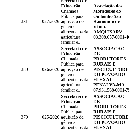
Secretaria de
Educação
Associação dos
Chamada
Moradores do
Pública para
Quilombo São
381
027/2026
aquisição de
Raimundo de
gêneros
Viana-
alimentícios da
AMQUISARV
agricultura
03.308.057/0001-4
familiar e...
Secretaria de
ASSOCIACAO
Educação
DE
Chamada
PRODUTORES
Pública para
RURAIS E
380
026/2026
aquisição de
PISCICULTORE
gêneros
DO POVOADO
alimentícios da
FLEXAL
agricultura
PENALVA-MA
familiar e...
07.931.568/0001-7
Secretaria de
ASSOCIACAO
Educação
DE
Chamada
PRODUTORES
Pública para
RURAIS E
379
025/2026
aquisição de
PISCICULTORE
gêneros
DO POVOADO
alimentícios da
FLEXAL