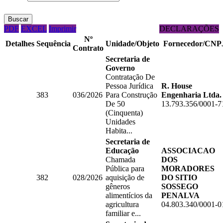
Buscar
PDF
EXCEL
Imprimir
DECLARAÇÕES
Nº
Detalhes
Sequência
Unidade/Objeto
Fornecedor/CNP
Contrato
Secretaria de
Governo
Contratação De
Pessoa Jurídica
R. House
383
036/2026
Para Construção
Engenharia Ltda.
De 50
13.793.356/0001-7
(Cinquenta)
Unidades
Habita...
Secretaria de
Educação
ASSOCIACAO
Chamada
DOS
Pública para
MORADORES
382
028/2026
aquisição de
DO SITIO
gêneros
SOSSEGO
alimentícios da
PENALVA
agricultura
04.803.340/0001-0
familiar e...