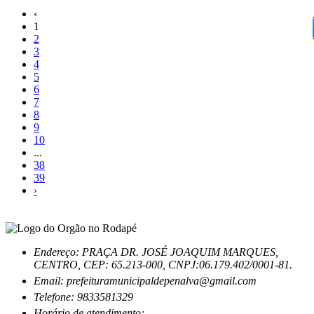
‹
1
2
3
4
5
6
7
8
9
10
...
38
39
›
Endereço: PRAÇA DR. JOSÉ JOAQUIM MARQUES,
CENTRO, CEP: 65.213-000, CNPJ:06.179.402/0001-81.
Email: prefeituramunicipaldepenalva@gmail.com
Telefone: 9833581329
Horário de atendimento: