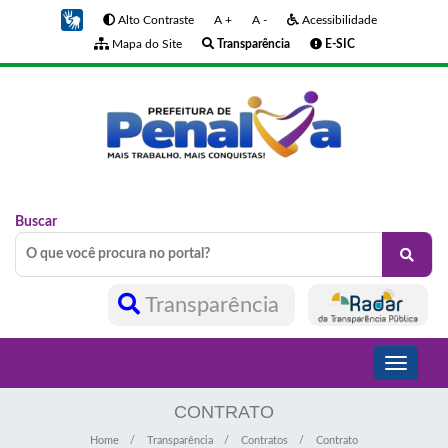
Alto Contraste
A +
A -
Acessibilidade
Mapa do Site
Transparência
E-SIC
Buscar
Transparência
Toggle
navigati
CONTRATO
Home
Transparência
Contratos
Contrato