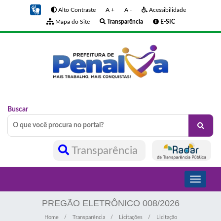
Alto Contraste
A +
A -
Acessibilidade
Mapa do Site
Transparência
E-SIC
Buscar
Transparência
Toggle
navigati
PREGÃO ELETRÔNICO 008/2026
Home
Transparência
Licitações
Licitação