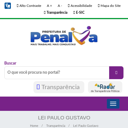
Alto Contraste
A +
A -
Acessibilidade
Mapa do Site
Transparência
E-SIC
Buscar
Transparência
Toggle
navigati
LEI PAULO GUSTAVO
Home
Transparência
Lei Paulo Gustavo