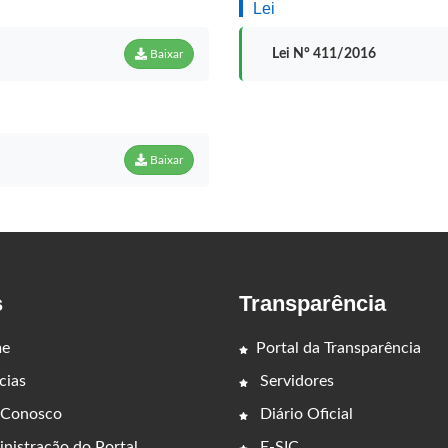
Lei
Lei N° 411/2016
Baixar
Baixar
s
Transparência
e
Portal da Transparência
cias
Servidores
 Conosco
Diário Oficial
nistração do Portal
E-SIC