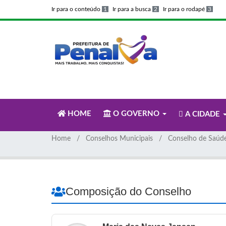
Ir para o conteúdo
1
Ir para a busca
2
Ir para o rodapé
3
HOME
O GOVERNO
A CIDADE
Home
Conselhos Municipais
Conselho de Saúd
Composição do Conselho