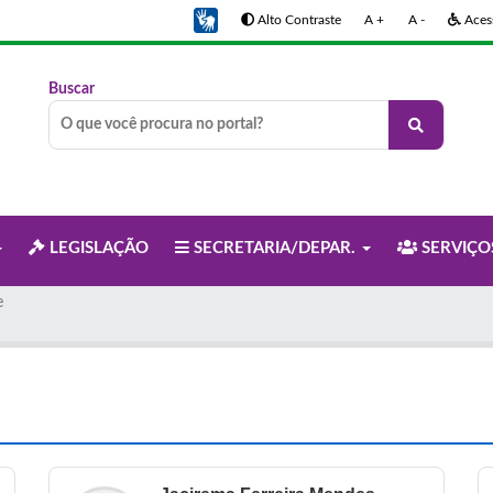
Alto Contraste
A +
A -
Acess
Buscar
LEGISLAÇÃO
SECRETARIA/DEPAR.
SERVIÇ
e